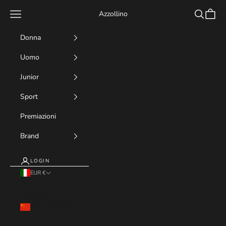
Vai al contenuto
Menù
Cerca
Carrell
Azzollino
Donna
Uomo
Junior
Sport
Premiazioni
Brand
LOGIN
EUR €
Paese/Area
geografica
Cina (CNY ¥)
Germania (EUR