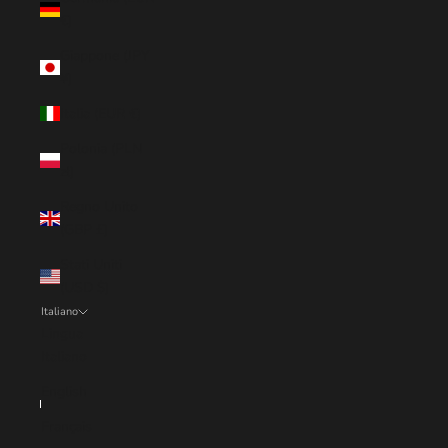
€)
Giappone (JPY
¥)
Italia (EUR €)
Polonia (PLN
zł)
Regno Unito
(GBP £)
Stati Uniti
(USD $)
Italiano
Lingua
Italiano
English
Français