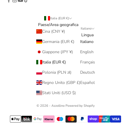
Italia (EUR €)
Paese/Area geografica
Italiano
Cina (CNY ¥)
Lingua
Germania (EUR €)
Italiano
Giappone (JPY ¥)
English
Italia (EUR €)
Français
Polonia (PLN zł)
Deutsch
Regno Unito (GBP £)
Español
Stati Uniti (USD $)
© 2026 - Azzollino Powered by Shopify