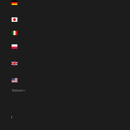
€)
Giappone (JPY
¥)
Italia (EUR €)
Polonia (PLN
zł)
Regno Unito
(GBP £)
Stati Uniti
(USD $)
Italiano
Lingua
Italiano
English
Français