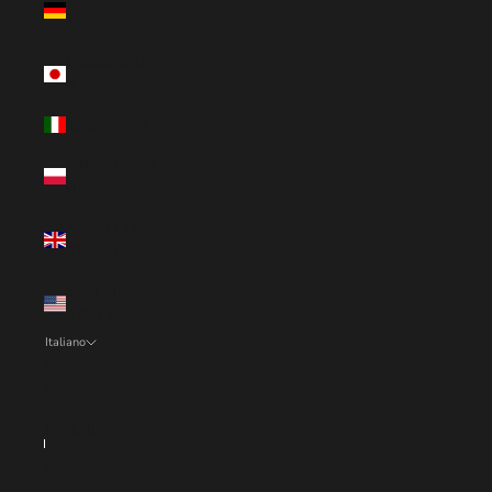
€)
Giappone (JPY
¥)
Italia (EUR €)
Polonia (PLN
zł)
Regno Unito
(GBP £)
Stati Uniti
(USD $)
Italiano
Lingua
Italiano
English
Français