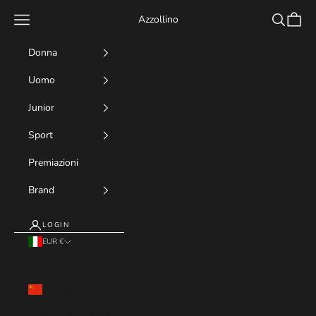
Vai al contenuto
Menù
Cerca
Carrell
Azzollino
Donna
Uomo
Junior
Sport
Premiazioni
Brand
LOGIN
EUR €
Paese/Area
geografica
Cina (CNY ¥)
Germania (EUR