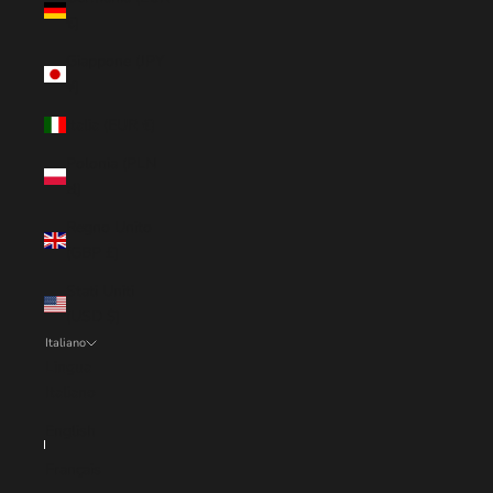
€)
Giappone (JPY
¥)
Italia (EUR €)
Polonia (PLN
zł)
Regno Unito
(GBP £)
Stati Uniti
(USD $)
Italiano
Lingua
Italiano
English
Français