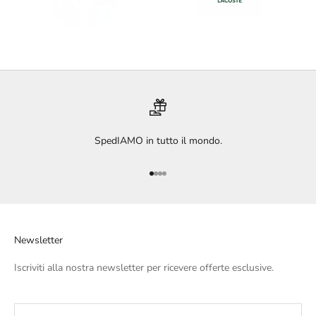
SpedIAMO in tutto il mondo.
Vai all'articolo 1
Vai all'articolo 2
Vai all'articolo 3
Vai all'articolo 4
Newsletter
Iscriviti alla nostra newsletter per ricevere offerte esclusive.