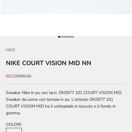
Vai all'articolo 1
Vai all'articolo 2
Vai all'articolo 3
Vai all'articolo 4
Vai all'articolo 5
Vai all'articolo 6
Vai all'articolo 7
Vai all'articolo 8
Vai all'articolo 9
NIKE
NIKE COURT VISION MID NN
Prezzo scontato
Prezzo
€63,00
€90,00
Sneaker Nike in pu con lacci. DN3577 101 COURT VISION MID.
Sneaker da uomo con tomaia in pu. L'articolo DN3577 101
COURT VISION MID ha il sottopiede in tessuto e il fondo in
gomma.
COLORI: