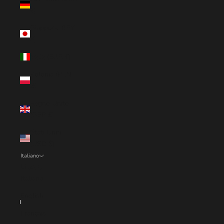
€)
Giappone (JPY
¥)
Italia (EUR €)
Polonia (PLN
zł)
Regno Unito
(GBP £)
Stati Uniti
(USD $)
Italiano
Lingua
Italiano
English
Français