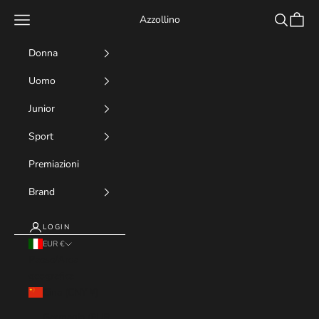
Vai al contenuto
Menù
Cerca
Carrell
Azzollino
Donna
Uomo
Junior
Sport
Premiazioni
Brand
LOGIN
EUR €
Paese/Area
geografica
Cina (CNY ¥)
Germania (EUR