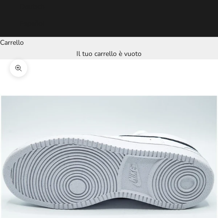
Deutsch
Español
Carrello
Il tuo carrello è vuoto
Ingrandisci immagine