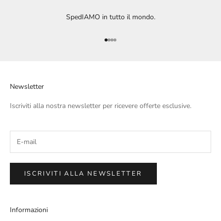
SpedIAMO in tutto il mondo.
Vai all'articolo 1
Vai all'articolo 2
Vai all'articolo 3
Vai all'articolo 4
Newsletter
Iscriviti alla nostra newsletter per ricevere offerte esclusive.
ISCRIVITI ALLA NEWSLETTER
Informazioni