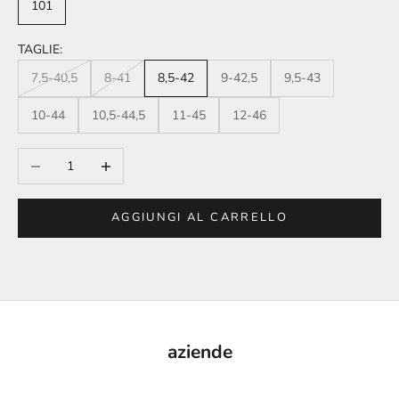
101
TAGLIE:
7,5-40,5
8-41
8,5-42
9-42,5
9,5-43
10-44
10,5-44,5
11-45
12-46
Diminuisci quantità
Aumenta quantità
AGGIUNGI AL CARRELLO
aziende