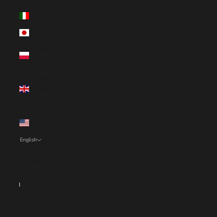
Italy (EUR €)
Japan (JPY ¥)
Poland (PLN
zł)
United
Kingdom (GBP
£)
United States
(USD $)
English
Language
Italiano
English
Français
Deutsch