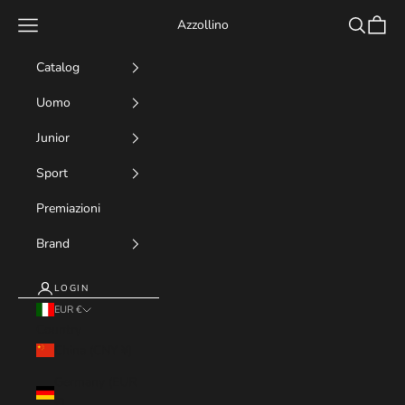
Skip to content
Navigation menu
Search
Cart
Azzollino
Catalog
Uomo
Junior
Sport
Premiazioni
Brand
LOGIN
EUR €
Country
China (CNY ¥)
Germany (EUR
€)